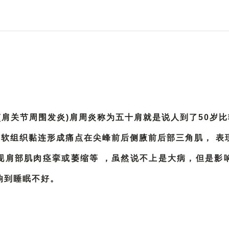
(肩关节周围发炎)肩周炎称为五十肩就是说人到了50岁比
 软组织黏连形成痛点在尖峰前后侧腋前后部三角肌， 表
现肩部肌肉痉挛或萎缩等 ，虽然说不上是大病，但是影
响到睡眠不好。