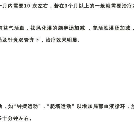
月内需要10 次左右，若在3个月以上的一般就需要治疗
有益气活血，祛风化湿的蠲痹汤加减 ，羌活胜湿汤加减
药及针灸双管齐下，治疗效果明显.
动，如“钟摆运动”，“爬墙运动” 以增加局部血液循环
多十分钟左右。