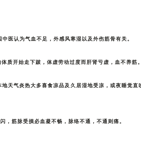
?
因中医认为气血不足，外感风寒湿以及外伤筋骨有关。
岁的体质开始走下跛，体虚劳动过度而肝肾亏虚，血不养筋
 本地天气炎热大多喜食凉品及久居湿地受凉，或夜睡觉直
损闪，筋脉受損必血凝不畅，脉络不通，不通则痛。