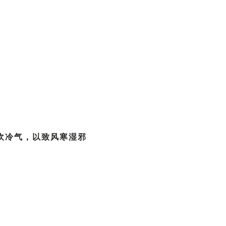
。
吹冷气，以致风寒湿邪