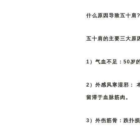
什么原因导致五十肩
五十肩的主要三大原
1）气血不足：50
2）外感风寒湿邪：
留滞于血脉筋肉。
3）外伤筋骨：跌扑