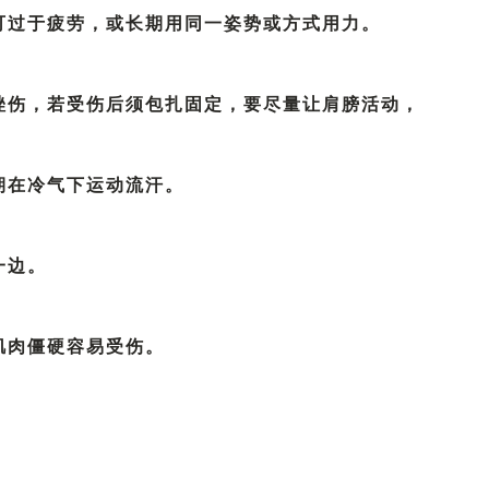
不可过于疲劳，或长期用同一姿势或方式用力。
，挫伤，若受伤后须包扎固定，要尽量让肩膀活动，
长期在冷气下运动流汗。
一边。
肌肉僵硬容易受伤。