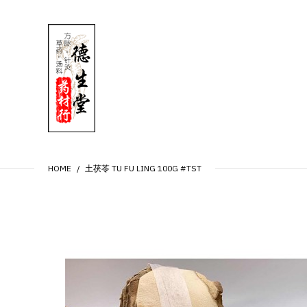
HOME
土茯苓 TU FU LING 100G #TST