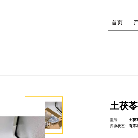
首页
土茯苓 T
型号:
土茯苓 
库存状态:
有库