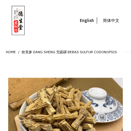
English
简体中文
HOME
纹党参 DANG SHENG 无硫磺 BEBAS SULFUR CODONOPSIS