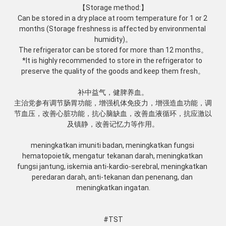
【Storage method:】

Can be stored in a dry place at room temperature for 1 or 2 
months (Storage freshness is affected by environmental 
humidity)。

The refrigerator can be stored for more than 12 months。

*It is highly recommended to store in the refrigerator to 
preserve the quality of the goods and keep them fresh。

补中益气，健脾养血。

主治党参有调节肠胃功能，增强机体免疫力，增强造血功能，调
节血压，改善心脏功能，抗心脑缺血，改善血液循环，抗应激以
及镇静，改善记忆力等作用。

meningkatkan imuniti badan, meningkatkan fungsi 
hematopoietik, mengatur tekanan darah, meningkatkan 
fungsi jantung, iskemia anti-kardio-serebral, meningkatkan 
peredaran darah, anti-tekanan dan penenang, dan 
meningkatkan ingatan.

#TST