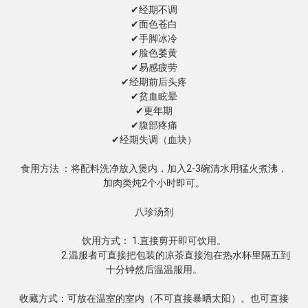
✔经期不调

✔面色苍白

✔手脚冰冷

✔脸色萎黄

✔易感疲劳

✔经期前后头疼

✔贫血眩晕

✔更年期

✔腹部疼痛

✔经期失调（血块）

食用方法 ：将配料洗净放入煲内，加入2-3碗清水用猛火煮沸，
加肉类炖2个小时即可。

八珍汤剂

饮用方式： 1.直接剪开即可饮用。

                     2.温服者可直接把包装的凉茶直接泡在热水杯里隔五到
十分钟然后温温服用。

收藏方式：可放在温室的室内（不可直接暴晒太阳）。也可直接